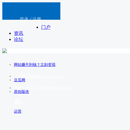
登录
/
注册
门户
资讯
论坛
网站赚不到钱？立刻变现
豆瓜网启用新域名www.dg7.cn
豆瓜网
共建未成年人"清朗"网络空间承诺书
原创版块
运营