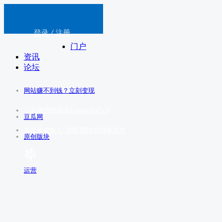
登录
/
注册
门户
资讯
论坛
网站赚不到钱？立刻变现
豆瓜网启用新域名www.dg7.cn
豆瓜网
共建未成年人"清朗"网络空间承诺书
原创版块
运营