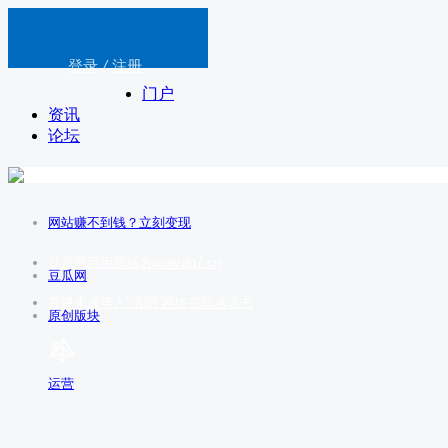
登录
/
注册
门户
资讯
论坛
网站赚不到钱？立刻变现
豆瓜网启用新域名www.dg7.cn
豆瓜网
共建未成年人"清朗"网络空间承诺书
原创版块
运营